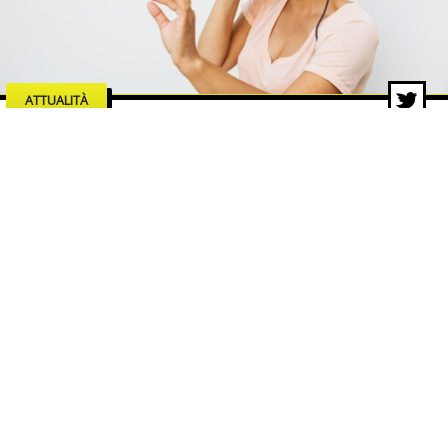
ATTUALITÀ
Le industrie dell’intrattenimento
che trainano la crescita del
mercato digitale
5 ago 2026 di Redazione ZON