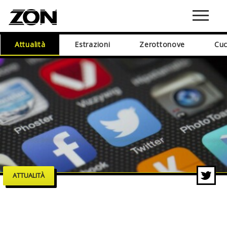
Attualità
Estrazioni
Zerottonove
Cuc
ATTUALITÀ