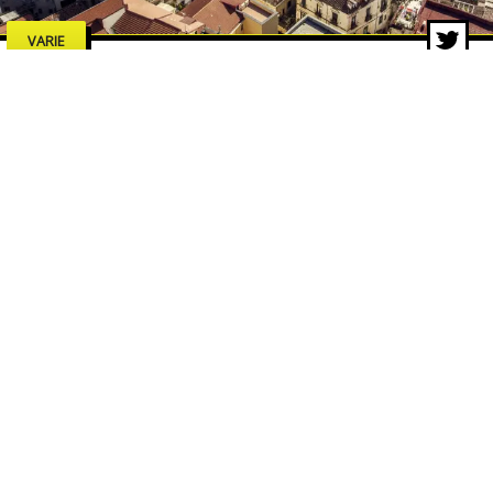
VARIE
Estate a Salerno 2026: concerti,
spettacoli e cultura, tutti gli
eventi da non perdere
7 lug 2026 di adminbackup