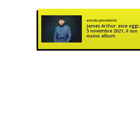
articolo precedente
James Arthur: esce oggi,
5 novembre 2021, il suo
nuovo album