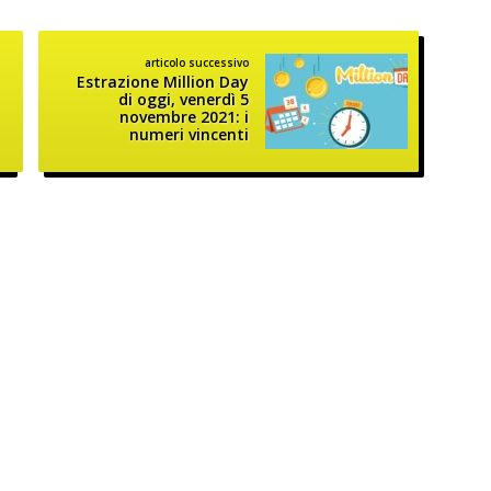
articolo successivo
Estrazione Million Day
di oggi, venerdì 5
novembre 2021: i
numeri vincenti