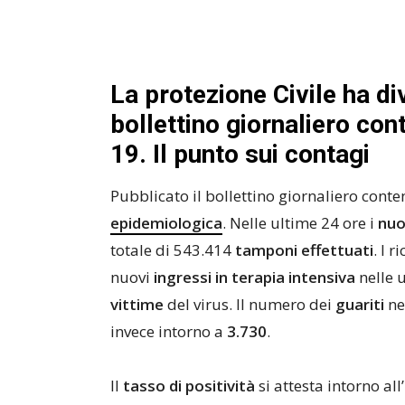
La protezione Civile ha d
bollettino giornaliero cont
19. Il punto sui contagi
Pubblicato il bollettino giornaliero conte
epidemiologica
. Nelle ultime 24 ore i
nuov
totale di 543.414
tamponi effettuati
. I 
nuovi
ingressi in terapia intensiva
nelle u
vittime
del virus. Il numero dei
guariti
ne
invece intorno a
3.730
.
Il
tasso di positività
si attesta intorno al