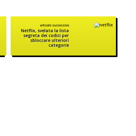
articolo successivo
Netflix, svelata la lista
segreta dei codici per
sbloccare ulteriori
categorie