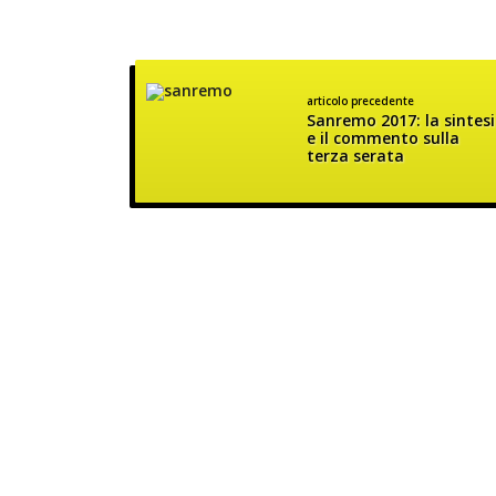
articolo precedente
Sanremo 2017: la sintesi
e il commento sulla
terza serata