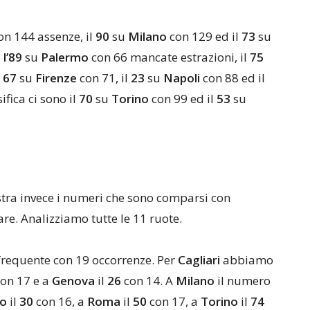
on 144 assenze, il
90
su
Milano
con 129 ed il
73
su
o
l’89
su
Palermo
con 66 mancate estrazioni, il
75
l
67
su
Firenze
con 71, il
23
su
Napoli
con 88 ed il
ifica ci sono il
70
su
Torino
con 99 ed il
53
su
stra invece i numeri che sono comparsi con
re. Analizziamo tutte le 11 ruote.
 frequente con 19 occorrenze. Per
Cagliari
abbiamo
con 17 e a
Genova
il
26
con 14. A
Milano
il numero
mo
il
30
con 16, a
Roma
il
50
con 17, a
Torino
il
74