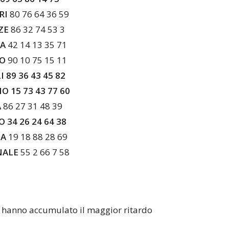
RI
80 76 64 36 59
ZE
86 32 74 53 3
VA
42 14 13 35 71
NO
90 10 75 15 11
 89 36 43 45 82
 15 73 43 77 60
A
86 27 31 48 39
 34 26 24 64 38
IA
19 18 88 28 69
NALE
55 2 66 7 58
e hanno accumulato il maggior ritardo