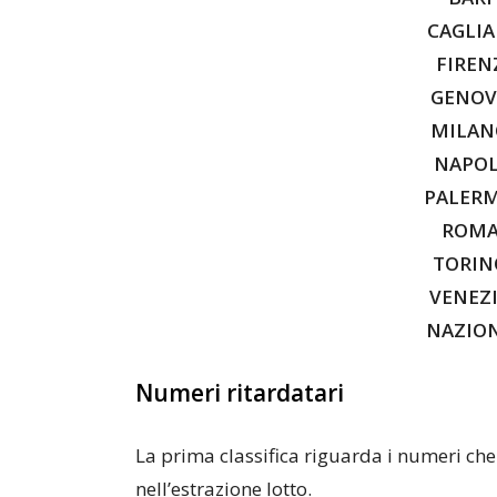
CAGLIA
FIREN
GENO
MILA
NAPOLI
PALERMO
ROM
TORINO
VENEZ
NAZIO
Numeri ritardatari
La prima classifica riguarda i numeri ch
nell’estrazione lotto.