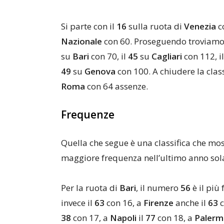
Si parte con il
16
sulla ruota di
Venezia
c
Nazionale
con 60. Proseguendo troviam
su
Bari
con 70, il
45
su
Cagliari
con 112, i
49
su
Genova
con 100. A chiudere la class
Roma
con 64 assenze.
Frequenze
Quella che segue è una classifica che mo
maggiore frequenza nell’ultimo anno sola
Per la ruota di
Bari
, il numero
56
è il più
invece il
63
con 16, a
Firenze
anche il
63
38
con 17, a
Napoli
il
77
con 18, a
Paler