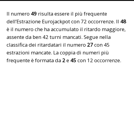
Il numero
49
risulta essere il più frequente
dell’Estrazione Eurojackpot con 72 occorrenze. Il
48
è il numero che ha accumulato il ritardo maggiore,
assente da ben 42 turni mancati. Segue nella
classifica dei ritardatari il numero
27
con 45
estrazioni mancate. La coppia di numeri più
frequente è formata da
2
e
45
con 12 occorrenze.