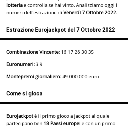
lotteria
e controlla se hai vinto. Analizziamo oggi i
numeri dell’estrazione di
Venerdì 7 Ottobre 2022.
Estrazione Eurojackpot del 7 Ottobre 2022
Combinazione Vincente:
16 17 26 30 35
Euronumeri:
3 9
Montepremi giornaliero:
49.000.000 euro
Come si gioca
Eurojackpot
è il primo
gioco
a jackpot al quale
partecipano ben
18 Paesi europei
e con un primo