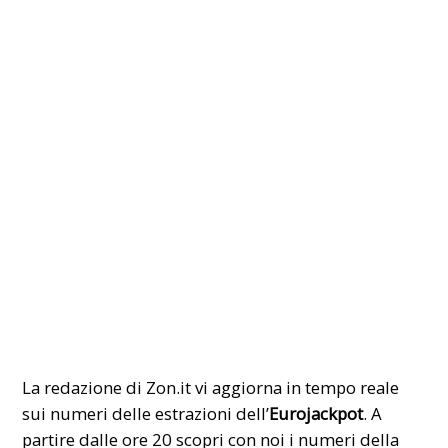
La redazione di Zon.it vi aggiorna in tempo reale
sui numeri delle
estrazioni
dell’
Eurojackpot
. A
partire dalle ore 20 scopri con noi i numeri della