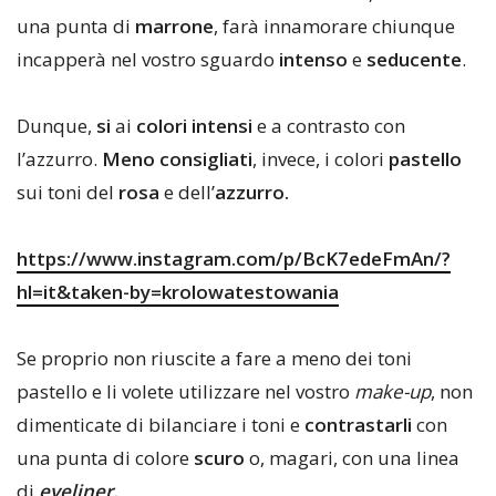
una punta di
marrone
, farà innamorare chiunque
incapperà nel vostro sguardo
intenso
e
seducente
.
Dunque,
si
ai
colori intensi
e a contrasto con
l’azzurro.
M
eno consigliati
, invece, i colori
pastello
sui toni del
rosa
e dell’
azzurro.
https://www.instagram.com/p/BcK7edeFmAn/?
hl=it&taken-by=krolowatestowania
Se proprio non riuscite a fare a meno dei toni
pastello e li volete utilizzare nel vostro
make-up
, non
dimenticate di bilanciare i toni e
contrastarli
con
una punta di colore
scuro
o, magari, con una linea
di
eyeliner.