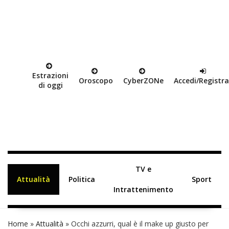
Estrazioni
Oroscopo
Cyber
ZON
e
Accedi/Registra
di oggi
TV e
Attualità
Politica
Sport
Intrattenimento
Home
»
Attualità
»
Occhi azzurri, qual è il make up giusto per