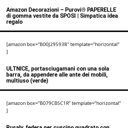
Amazon Decorazioni – Purovi® PAPERELLE
di gomma vestite da SPOSI | Simpatica idea
regalo
[amazon box=”B00J295938″ template=”horizontal”
]
ULTNICE, portasciugamani con una sola
barra, da appendere alle ante dei mobili,
multiuso (verde)
[amazon box=”B079CB5C1R” template=”horizontal”
]
Rusaly, federa per cuscino quadrato con