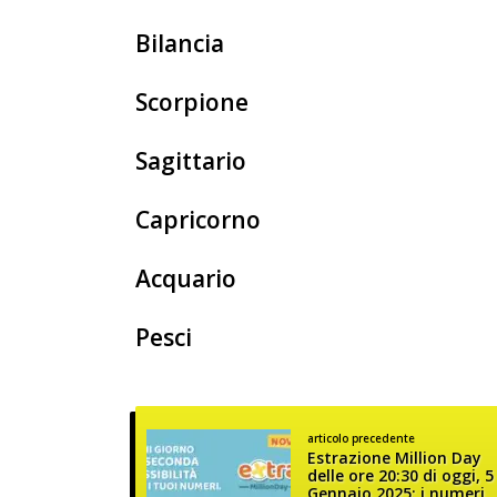
Bilancia
Scorpione
Sagittario
Capricorno
Acquario
Pesci
articolo precedente
Estrazione Million Day
delle ore 20:30 di oggi, 5
Gennaio 2025: i numeri