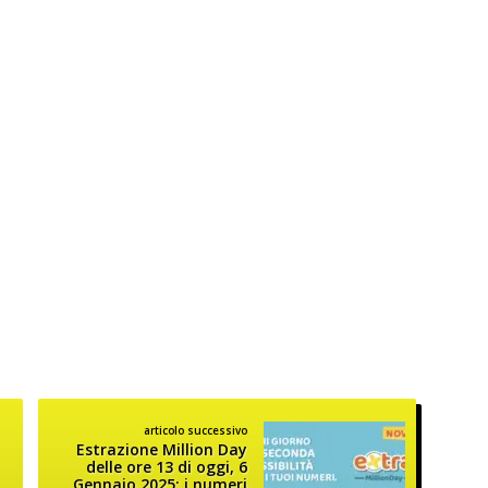
articolo successivo
Estrazione Million Day
delle ore 13 di oggi, 6
Gennaio 2025: i numeri