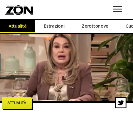
Attualità
Estrazioni
Zerottonove
Cuc
ATTUALITÀ