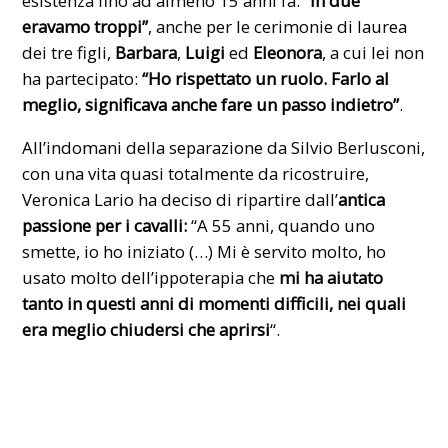
esistenza fino ad almeno 15 anni fa:
“in due
eravamo troppi”
, anche per le cerimonie di laurea
dei tre figli,
Barbara
,
Luigi
ed
Eleonora
, a cui lei non
ha partecipato:
“Ho rispettato un ruolo. Farlo al
meglio, significava anche fare un passo indietro”
.
All’indomani della separazione da Silvio Berlusconi,
con una vita quasi totalmente da ricostruire,
Veronica Lario ha deciso di ripartire dall’
antica
passione per i cavalli:
“A 55 anni, quando uno
smette, io ho iniziato (…) Mi è servito molto, ho
usato molto dell’ippoterapia che
mi ha aiutato
tanto in questi anni di momenti difficili, nei quali
era meglio chiudersi che aprirsi
“.