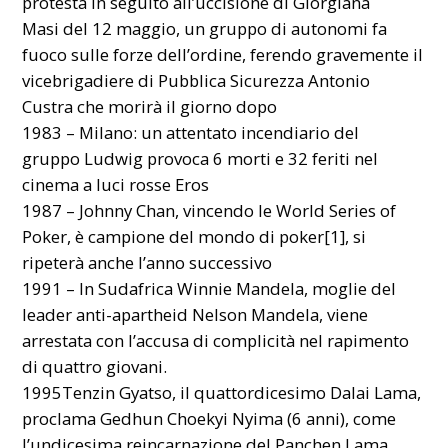
protesta in seguito all’uccisione di Giorgiana
Masi del 12 maggio, un gruppo di autonomi fa
fuoco sulle forze dell’ordine, ferendo gravemente il
vicebrigadiere di Pubblica Sicurezza Antonio
Custra che morirà il giorno dopo
1983 – Milano: un attentato incendiario del
gruppo Ludwig provoca 6 morti e 32 feriti nel
cinema a luci rosse Eros
1987 – Johnny Chan, vincendo le World Series of
Poker, è campione del mondo di poker[1], si
ripeterà anche l’anno successivo
1991 – In Sudafrica Winnie Mandela, moglie del
leader anti-apartheid Nelson Mandela, viene
arrestata con l’accusa di complicità nel rapimento
di quattro giovani.
1995Tenzin Gyatso, il quattordicesimo Dalai Lama,
proclama Gedhun Choekyi Nyima (6 anni), come
l’undicesima reincarnazione del Panchen Lama.