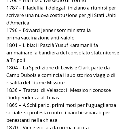
1706 – Ha inizio l’Assedio di Torino
1787 – Filadelfia: i delegati iniziano a riunirsi per
scrivere una nuova costituzione per gli Stati Uniti
d’America
1796 – Edward Jenner somministra la
prima vaccinazione anti-vaiolo
1801 – Libia: il Pascià Yusuf Karamanli fa
ammainare la bandiera del consolato statunitense
a Tripoli
1804 – La Spedizione di Lewis e Clark parte da
Camp Dubois e comincia il suo storico viaggio di
risalita del Fiume Missouri
1836 – Trattati di Velasco: il Messico riconosce
l’indipendenza al Texas
1869 – A Schilpario, primi moti per l’uguaglianza
sociale: si protesta contro i banchi separati per
benestanti nella chiesa
1870 – Viene giocata la prima partita