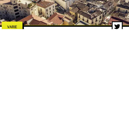
VARIE
Estate a Salerno 2026: concerti,
spettacoli e cultura, tutti gli
eventi da non perdere
7 lug 2026 di adminbackup