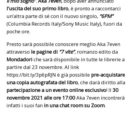
il mio sogno”
.
Aka 7even
, dopo aver annunciato
l’uscita del suo primo libro
, è pronto a raccontarci
un’altra parte di sé con il nuovo
singolo
,
“6PM”
(Columbia Records Italy/Sony Music Italy), fuori da
poche ore.
Presto sarà possibile conoscere meglio Aka 7even
attraverso
le pagine di
“7 vite”
, romanzo edito da
Mondadori
che sarà disponibile in tutte le librerie a
partire dal 23 novembre. Al link
https://bit.ly/3p6pRJN
è già possibile
pre-acquistare
una copia autografata del libro
, che darà diritto alla
partecipazione a un evento online esclusivo
! Il
30
novembre 2021 alle ore 17:00
Aka 7even incontrerà
infatti i suoi fan
in una chat room su Zoom
.