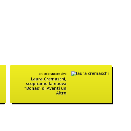
articolo successivo
Laura Cremaschi,
scopriamo la nuova
“Bonas” di Avanti un
Altro