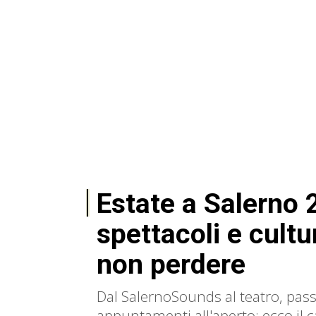
Estate a Salerno 
spettacoli e cultur
non perdere
Dal SalernoSounds al teatro, pas
appuntamenti all'aperto: ecco il c