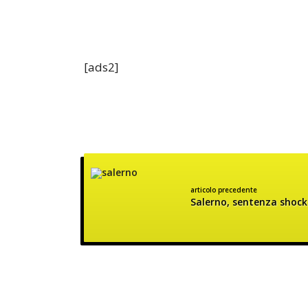
[ads2]
articolo precedente
Salerno, sentenza shock