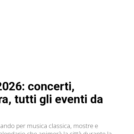
2026: concerti,
a, tutti gli eventi da
sando per musica classica, mostre e
alendario che animerà la città durante la