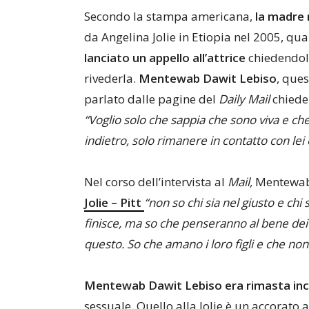
Secondo la stampa americana,
la madre 
da Angelina Jolie in Etiopia nel 2005, qu
lanciato un appello all’attrice
chiedendole 
rivederla.
Mentewab Dawit Lebiso
, que
parlato dalle pagine del
Daily Mail
chieden
“Voglio solo che sappia che sono viva e che
indietro, solo rimanere in contatto con lei
Nel corso dell’intervista al
Mail,
Mentewab
Jolie – Pitt
“non so chi sia nel giusto e ch
finisce, ma so che penseranno al bene dei
questo. So che amano i loro figli e che non
Mentewab Dawit Lebiso era rimasta inci
sessuale. Quello alla Jolie è un accorat