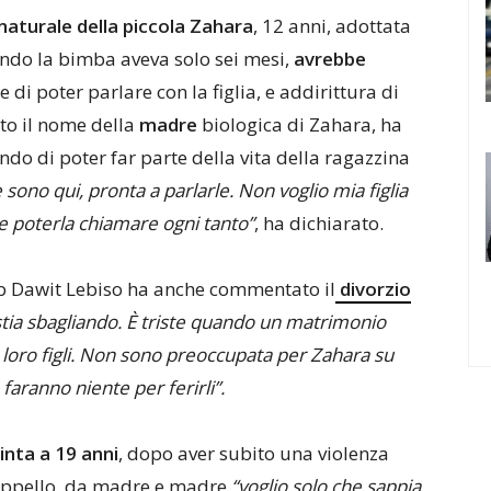
naturale della piccola Zahara
, 12 anni, adottata
ando la bimba aveva solo sei mesi,
avrebbe
di poter parlare con la figlia, e addirittura di
sto il nome della
madre
biologica di Zahara, ha
do di poter far parte della vita della ragazzina
 sono qui, pronta a parlarle. Non voglio mia figlia
 e poterla chiamare ogni tanto”
, ha dichiarato.
 Dawit Lebiso ha anche commentato il
divorzio
i stia sbagliando. È triste quando un matrimonio
 loro figli. Non sono preoccupata per Zahara su
 faranno niente per ferirli”.
nta a 19 anni
, dopo aver subito una violenza
o appello, da madre e madre
“voglio solo che sappia