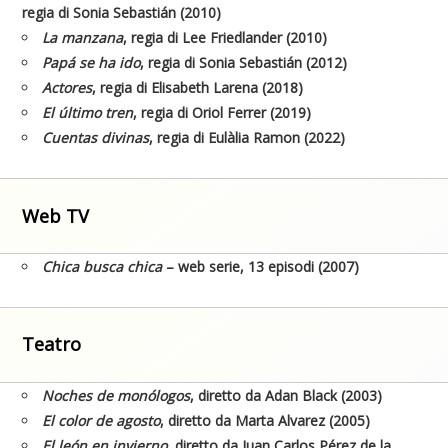
regia di Sonia Sebastián (2010)
La manzana
, regia di Lee Friedlander (2010)
Papá se ha ido
, regia di Sonia Sebastián (2012)
Actores
, regia di Elisabeth Larena (2018)
El último tren
, regia di Oriol Ferrer (2019)
Cuentas divinas
, regia di Eulàlia Ramon (2022)
Web TV
Chica busca chica
– web serie, 13 episodi (2007)
Teatro
Noches de monólogos
, diretto da Adan Black (2003)
El color de agosto
, diretto da Marta Alvarez (2005)
El león en invierno
, diretto da Juan Carlos Pérez de la