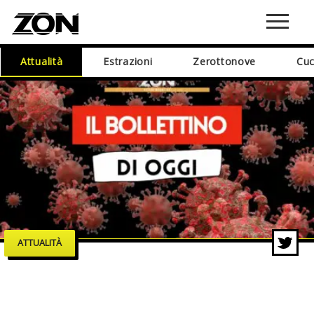
Attualità
Estrazioni
Zerottonove
Cuc
ATTUALITÀ