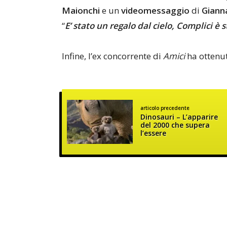
Maionchi
e un
videomessaggio
di
Gianna
“
E’ stato un regalo dal cielo, Complici è 
Infine, l’ex concorrente di
Amici
ha ottenut
articolo precedente
Dinosauri – L’apparire
del 2000 che supera
l’essere