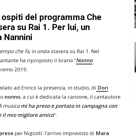
li ospiti del programma Che
era su Rai 1. Per lui, un
 Nannini
tempo che fa
, in onda stasera su Rai 1. Nel
antante ha riproposto il brano “
Nonno
anremo 2019.
lato ad Enrico la presenza, in studio, di
Dori
uo
nonno
, a cui è dedicata la canzone, il cantautore
i musica
mi ha preso e portato in campagna con
 il mio migliore amico
“.
prese
per Nigiotti: l’arrivo imprevisto di
Mara