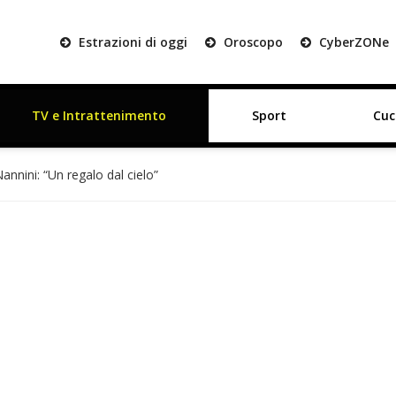
Estrazioni di oggi
Oroscopo
Cyber
ZON
e
TV e Intrattenimento
Sport
Cuc
annini: “Un regalo dal cielo”