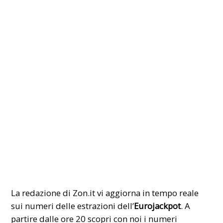
La redazione di Zon.it vi aggiorna in tempo reale
sui numeri delle
estrazioni
dell’
Eurojackpot
. A
partire dalle ore 20 scopri con noi i numeri