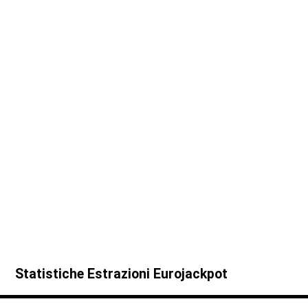
Statistiche Estrazioni Eurojackpot