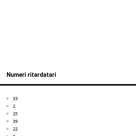
Numeri ritardatari
33
2
25
39
22