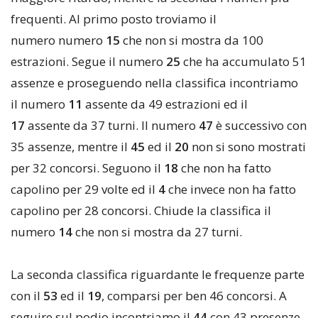
frequenti. Al primo posto troviamo il
numero numero
15
che non si mostra da 100
estrazioni. Segue il numero
25
che ha accumulato 51
assenze e proseguendo nella classifica incontriamo
il numero
11
assente da 49 estrazioni ed il
17
assente da 37 turni. Il numero
47
è successivo con
35 assenze, mentre il
45
ed il
20
non si sono mostrati
per 32 concorsi. Seguono il
18
che non ha fatto
capolino per 29 volte ed il
4
che invece non ha fatto
capolino per 28 concorsi. Chiude la classifica il
numero
1
4
che non si mostra da 27 turni.
La seconda classifica riguardante le frequenze parte
con il
53
ed il
19
, comparsi per ben 46 concorsi. A
seguire sul podio incontriamo il
44
con 43 presenze,