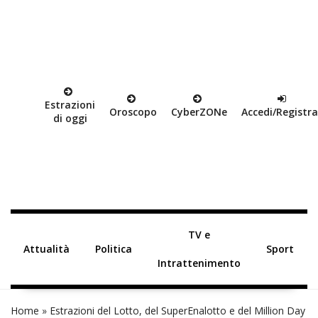
Estrazioni
Oroscopo
Cyber
ZON
e
Accedi/Registra
di oggi
TV e
Attualità
Politica
Sport
Intrattenimento
Home
»
Estrazioni del Lotto, del SuperEnalotto e del Million Day