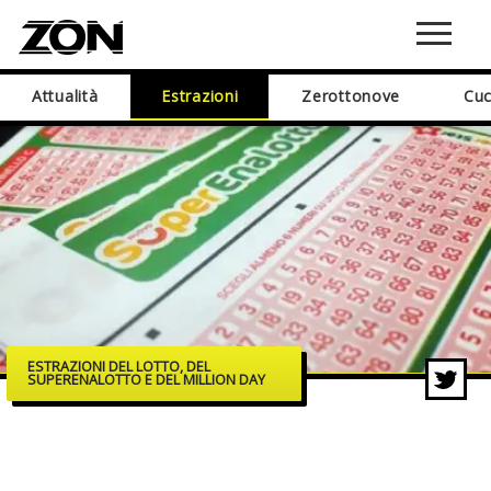
Attualità
Estrazioni
Zerottonove
Cuc
ESTRAZIONI DEL LOTTO, DEL
SUPERENALOTTO E DEL MILLION DAY