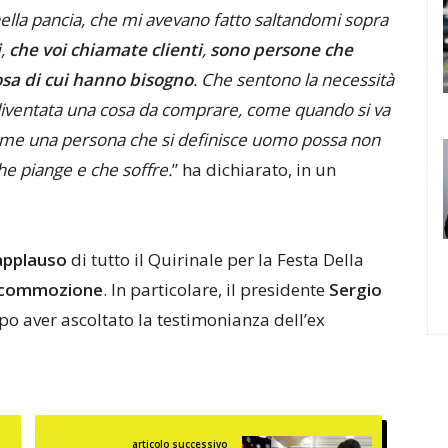
nella pancia, che mi avevano fatto saltandomi sopra
i
,
che voi chiamate clienti
,
sono persone che
osa di cui hanno bisogno
. Che sentono la necessità
o diventata una cosa da comprare, come quando si va
come una persona che si definisce uomo possa non
he piange e che soffre.
” ha dichiarato, in un
applauso
di tutto il Quirinale per la Festa Della
 commozione
. In particolare, il presidente
Sergio
o aver ascoltato la testimonianza dell’ex
articolo successivo