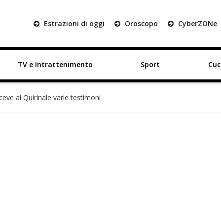
Estrazioni di oggi
Oroscopo
Cyber
ZON
e
TV e Intrattenimento
Sport
Cuc
ceve al Quirinale varie testimoni