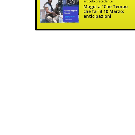
articolo precedente
Mogol a “Che Tempo
che fa” il 10 Marzo:
anticipazioni