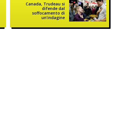
Canada, Trudeau si
difende dal
soffocamento di
un’indagine