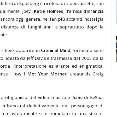
i film di Spielberg e ricolma di videocassette, con
ualmente, Joey (
Katie Holmes
),
l’amica d’infanzia
ancora oggi genera, nei fan più accaniti, nostalgia
 distanza di lunghi anni e soprattutto dopo la
nte.
er Beek apparire in
Criminal Mind
, fortunata serie
sco, ideata da Jeff Davis e trasmessa dal 2005 dalla
rda l’interpretazione esilarante ed enigmatica,
ense “
How I Met Your Mother”
creata da Craig
 protagonista del video musicale
Blow
di Ke$ha.
affrancarsi definitivamente dal personaggio di
, ma astutamente si è immolato in una sitcom