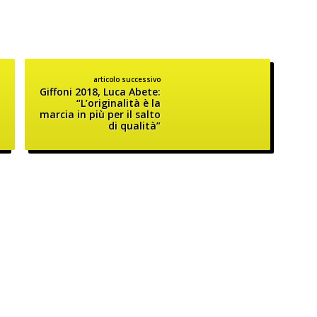
articolo successivo
Giffoni 2018, Luca Abete:
“L’originalità è la
marcia in più per il salto
di qualità”