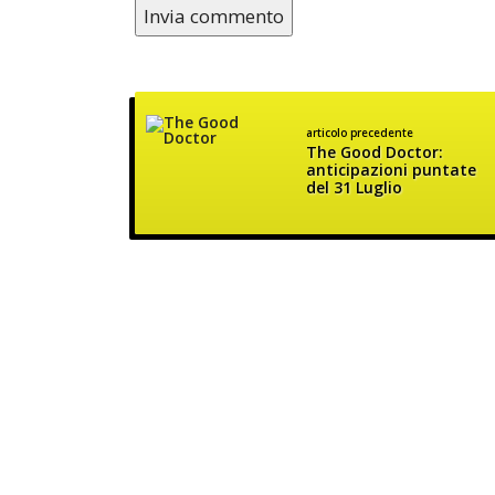
articolo precedente
The Good Doctor:
anticipazioni puntate
del 31 Luglio