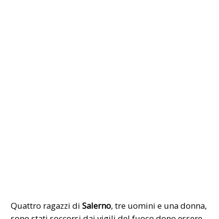
Quattro ragazzi di
Salerno
, tre uomini e una donna,
sono stati soccorsi dai vigili del fuoco dopo essere