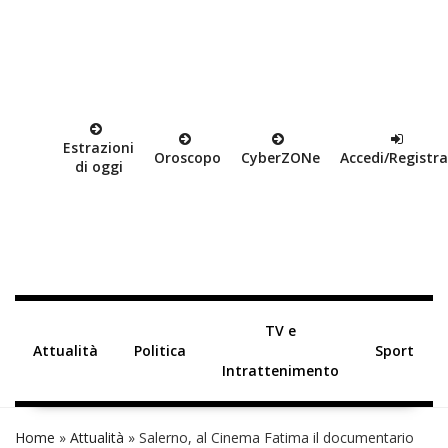
Estrazioni
Oroscopo
Cyber
ZON
e
Accedi/Registra
di oggi
TV e
Attualità
Politica
Sport
Intrattenimento
Home
»
Attualità
»
Salerno, al Cinema Fatima il documentario