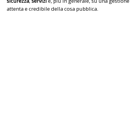
sicurezza
,
servizi
e, più in generale, su una gestione
attenta e credibile della cosa pubblica.