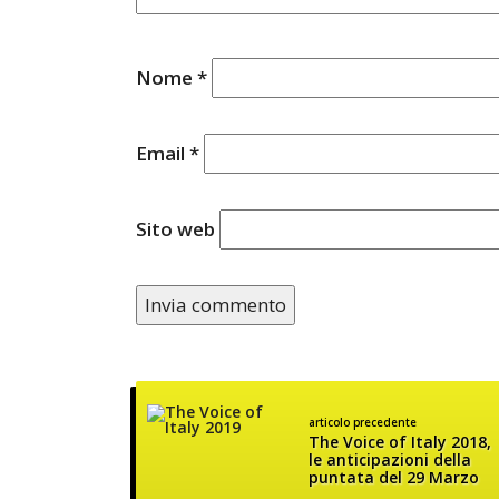
Nome
*
Email
*
Sito web
articolo precedente
The Voice of Italy 2018,
le anticipazioni della
puntata del 29 Marzo