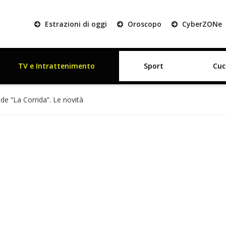
Estrazioni di oggi
Oroscopo
Cyber
ZON
e
TV e Intrattenimento
Sport
Cuc
 de “La Corrida”. Le novità