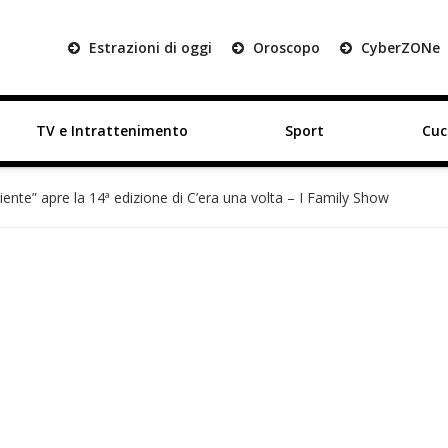
Estrazioni di oggi
Oroscopo
Cyber
ZON
e
TV e Intrattenimento
Sport
Cuc
iente” apre la 14ª edizione di C’era una volta – I Family Show