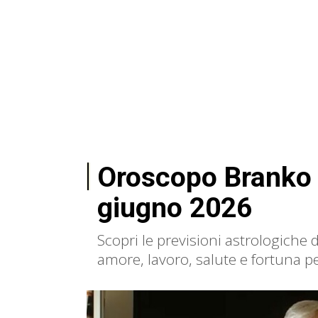
Oroscopo Branko 
giugno 2026
Scopri le previsioni astrologiche
amore, lavoro, salute e fortuna per