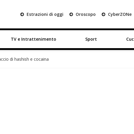
Estrazioni di oggi
Oroscopo
Cyber
ZON
e
TV e Intrattenimento
Sport
Cuc
accio di hashish e cocaina