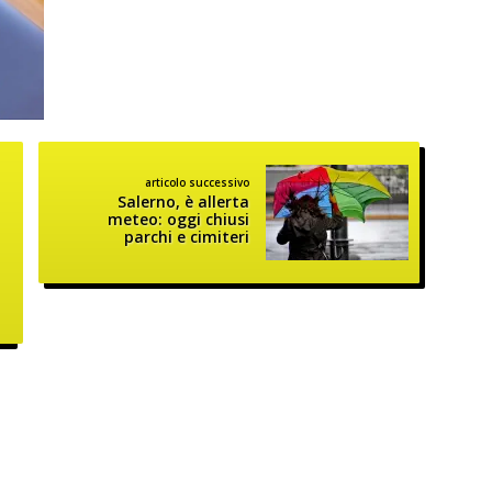
articolo successivo
Salerno, è allerta
meteo: oggi chiusi
parchi e cimiteri