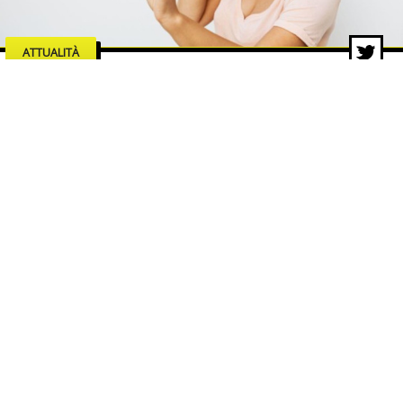
ATTUALITÀ
Le industrie dell’intrattenimento
che trainano la crescita del
mercato digitale
5 ago 2026 di Redazione ZON