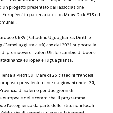
d un progetto presentato dall’associazione
ue Européen” in partenariato con
Moby Dick ETS
ed
comunali.
 europeo
CERV
( Cittadini, Uguaglianza, Diritti e
g (Gemellaggi tra città) che dal 2021 supporta la
o di promuovere i valori UE, lo scambio di buone
 cittadinanza europea e l’uguaglianza.
lienza a Vietri Sul Mare di
25 cittadini francesi
, composto prevalentemente da
giovani under 30
,
 Provincia di Salerno per due giorni di
za europea e delle ceramiche. Il programma
de l’accoglienza da parte delle istituzioni locali
le fabbriche di ceramica Vietrese, laboratori