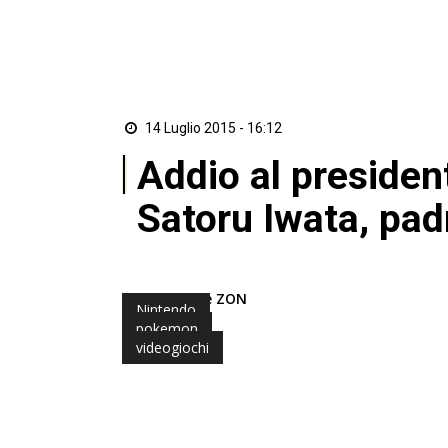
14 Luglio 2015 - 16:12
Addio al presiden
Satoru Iwata, padr
di Redazione ZON
Nintendo
pokemon
videogiochi