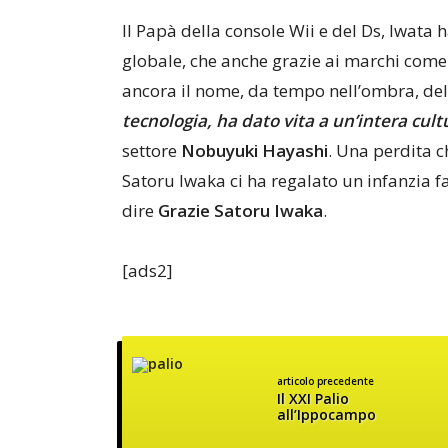
Il Papà della console Wii e del Ds, Iwat
globale, che anche grazie ai marchi come
ancora il nome, da tempo nell’ombra, del
tecnologia, ha dato vita a un’intera cult
settore
Nobuyuki Hayashi
. Una perdita c
Satoru Iwaka ci ha regalato un infanzia 
dire
Grazie Satoru Iwaka
.
[ads2]
articolo precedente
Il XXI Palio
all’Ippocampo