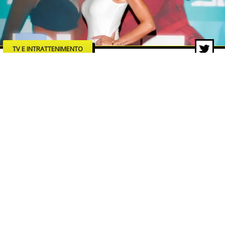
TV E INTRATTENIMENTO
“Blue”: Veronica Ursida debutta
sul grande schermo con un film
che accende i riflettori sui rischi
della rete
29 lug 2026 di Lucia Romaniello