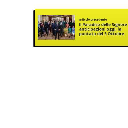
articolo precedente
Il Paradiso delle Signore
anticipazioni oggi, la
puntata del 5 Ottobre