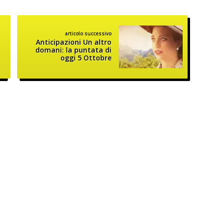
articolo successivo
Anticipazioni Un altro
domani: la puntata di
oggi 5 Ottobre