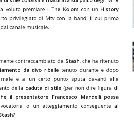
a di stile colossale maturata sul palco degli MTV
ha voluto premiare i
The Kolors
con un
History
orto privilegiato di Mtv con la band, il cui primo
 dal canale musicale.
temente contraccambiato da
Stash
, che ha ritenuto
giamento da divo ribelle
tenuto durante e dopo
a male e a un certo punto sputa davanti alla
ento della
caduta di stile
(per non dire figura di
 che il presentatore Francesco Mandelli possa
ovocatoria o un atteggiamento conseguente al
Stash
?