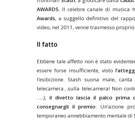
frontman
Stash
, a giudicare dalla
cadut
AWARDS.
Il celebre canale di musica 
Awards
, a suggello definitivo del rapp
video, nel 2011, venne trasmesso proprio
Il fatto
Ebbene tale affetto non è stato eviden
essere forse insufficiente, visto
l’atteg
l’esibizione. Stash suona male, cant
telecamera…sulla telecamera! Non cont
…..),
il divetto lascia il palco prima
consegnargli il premio
. Un’azione pr
temporaneo annebbiamento mentale di