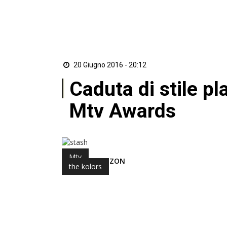
20 Giugno 2016 - 20:12
Caduta di stile pl
Mtv Awards
Mtv
di Redazione ZON
the kolors