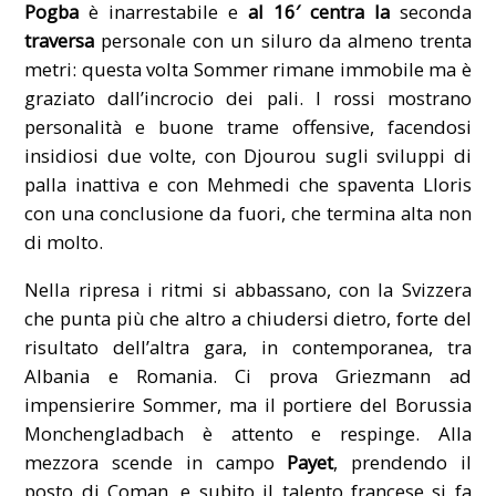
Pogba
è inarrestabile e
al 16′ centra la
seconda
traversa
personale con un siluro da almeno trenta
metri: questa volta Sommer rimane immobile ma è
graziato dall’incrocio dei pali. I rossi mostrano
personalità e buone trame offensive, facendosi
insidiosi due volte, con Djourou sugli sviluppi di
palla inattiva e con Mehmedi che spaventa Lloris
con una conclusione da fuori, che termina alta non
di molto.
Nella ripresa i ritmi si abbassano, con la Svizzera
che punta più che altro a chiudersi dietro, forte del
risultato dell’altra gara, in contemporanea, tra
Albania e Romania. Ci prova Griezmann ad
impensierire Sommer, ma il portiere del Borussia
Monchengladbach è attento e respinge. Alla
mezzora scende in campo
Payet
, prendendo il
posto di Coman, e subito il talento francese si fa