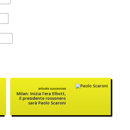
articolo successivo
Milan: Inizia l’era Elliott,
il presidente rossonero
sarà Paolo Scaroni