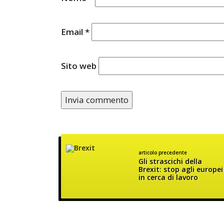
Email
*
Sito web
articolo precedente
Gli strascichi della
Brexit: stop agli europei
in cerca di lavoro