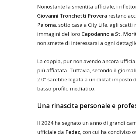
Nonostante la smentita ufficiale, i riflett
Giovanni Tronchetti Provera
restano acce
Paloma
, sotto casa a City Life, agli scatt
immagini del loro
Capodanno a St. Mori
non smette di interessarsi a ogni dettaglio
La coppia, pur non avendo ancora ufficial
più affiatata. Tuttavia, secondo il giornal
2.0” sarebbe legata a un diktat imposto 
basso profilo mediatico.
Una rinascita personale e profe
Il 2024 ha segnato un anno di grandi c
ufficiale da
Fedez
, con cui ha condiviso ot