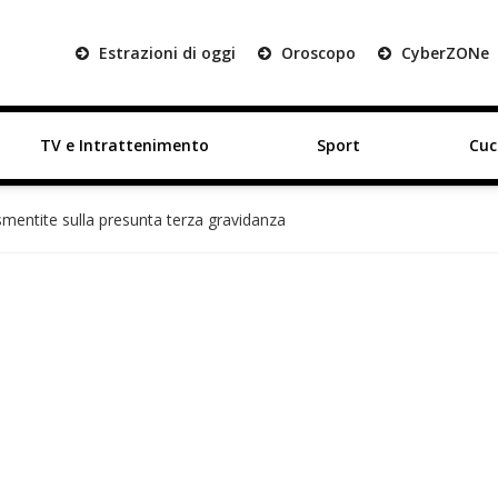
Estrazioni di oggi
Oroscopo
Cyber
ZON
e
TV e Intrattenimento
Sport
Cuc
 smentite sulla presunta terza gravidanza