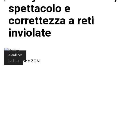
spettacolo e
correttezza a reti
inviolate
Avellino
Ischia
di Redazione ZON