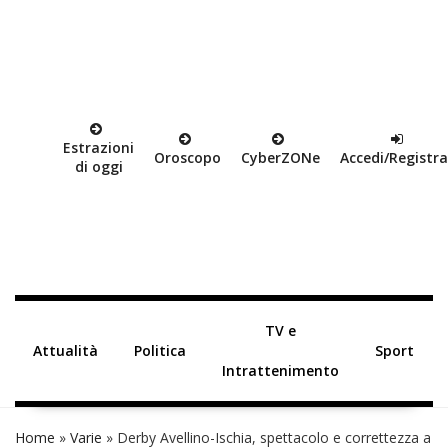
Estrazioni
Oroscopo
Cyber
ZON
e
Accedi/Registra
di oggi
TV e
Attualità
Politica
Sport
Intrattenimento
Home
»
Varie
»
Derby Avellino-Ischia, spettacolo e correttezza a