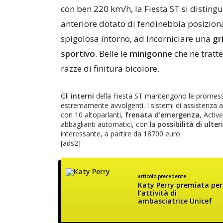
con ben 220 km/h, la Fiesta ST si distingue
anteriore dotato di fendinebbia posizio
spigolosa intorno, ad incorniciare una
gr
sportivo
. Belle le
minigonne
che ne tratte
razze di finitura bicolore.
Gli
interni
della Fiesta ST mantengono le promesse 
estremamente avvolgenti. I sistemi di assistenza a
con 10 altoparlanti,
frenata d’emergenza
, Activ
abbaglianti automatici, con la
possibilità di ulte
interessante, a partire da 18700 euro.
[ads2]
articolo precedente
Katy Perry premiata per
l’attività di
ambasciatrice Unicef