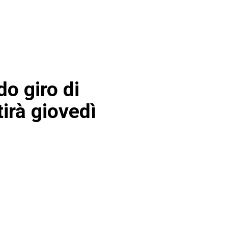
do giro di
irà giovedì