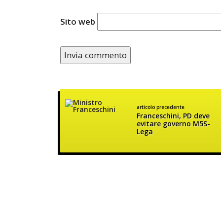
Sito web
articolo precedente
Franceschini, PD deve
evitare governo M5S-
Lega