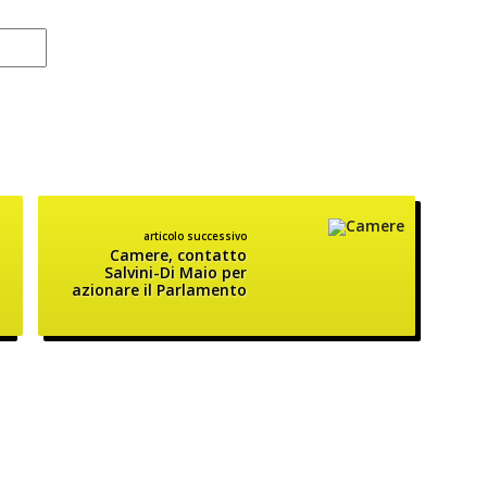
articolo successivo
Camere, contatto
Salvini-Di Maio per
azionare il Parlamento