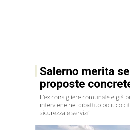
Salerno merita se
proposte concret
L’ex consigliere comunale e già 
interviene nel dibattito politico ci
sicurezza e servizi”