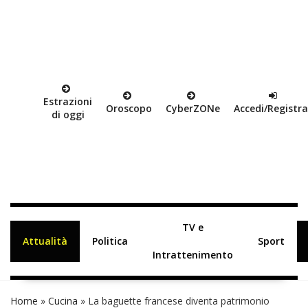
Estrazioni
Oroscopo
Cyber
ZON
e
Accedi/Registra
di oggi
TV e
Attualità
Politica
Sport
Intrattenimento
Home
»
Cucina
»
La baguette francese diventa patrimonio