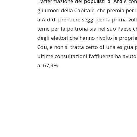
L’affermazione dei
populisti di Afd
è com
gli umori della Capitale, che premia per 
a Afd di prendere seggi per la prima volt
teme per la poltrona sia nel suo Paese ch
degli elettori che hanno rivolto le propri
Cdu, e non si tratta certo di una esigua
ultime consultazioni l’affluenza ha avuto
al 67,3%.