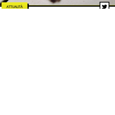
ATTUALITÀ
Manutenzione e affidabilità di
rete: il caso dello switch
industriale EDS 205
7 ago 2026 di Redazione ZON