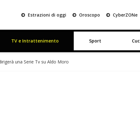
Estrazioni di oggi
Oroscopo
Cyber
ZON
e
TV e Intrattenimento
Sport
Cuc
irigerà una Serie Tv su Aldo Moro