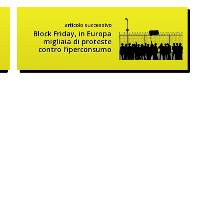
articolo successivo
Block Friday, in Europa
migliaia di proteste
contro l’iperconsumo