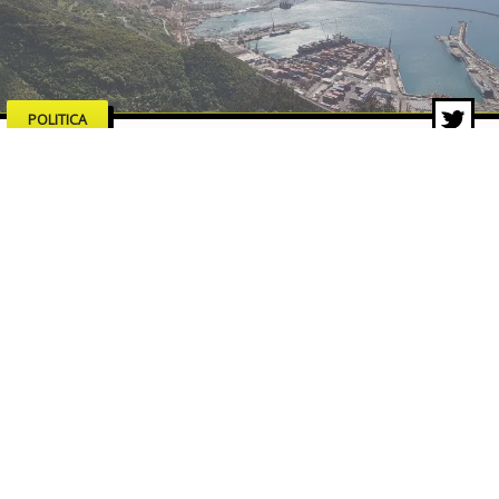
POLITICA
Salerno merita serietà,
competenze e proposte concrete
18 feb 2026 di Pasquale Corvino