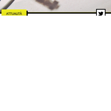
ATTUALITÀ
Manutenzione e affidabilità di
rete: il caso dello switch
industriale EDS 205
7 ago 2026 di Redazione ZON