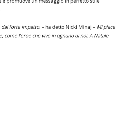
 e promuove un messaggio in perfetto stile
.
 dal forte impatto. –
ha detto Nicki Minaj –
Mi piace
e, come l’eroe che vive in ognuno di noi. A Natale