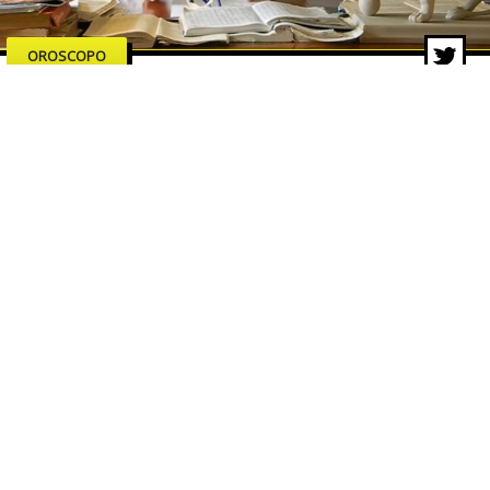
OROSCOPO
Oroscopo Branko di oggi –
Venerdì 12 giugno 2026
12 giu 2026 di Redazione ZON