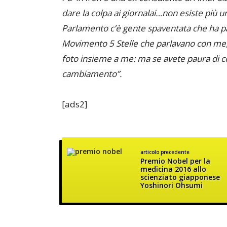
dare la colpa ai giornalai…non esiste più u
Parlamento c’è gente spaventata che ha pa
Movimento 5 Stelle che parlavano con me,
foto insieme a me: ma se avete paura di c
cambiamento”.
[ads2]
articolo precedente
Premio Nobel per la
medicina 2016 allo
scienziato giapponese
Yoshinori Ohsumi