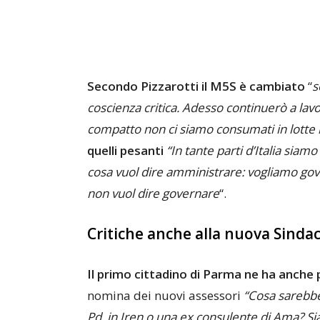
Secondo Pizzarotti il M5S è cambiato
“
s
coscienza critica. Adesso continuerò a lav
compatto non ci siamo consumati in lotte
quelli pesanti
“In tante parti d’Italia siam
cosa vuol dire amministrare: vogliamo gov
non vuol dire governare
“.
Critiche anche alla nuova Sinda
Il primo cittadino di Parma ne ha anche 
nomina dei nuovi assessori
“Cosa sarebbe
Pd in Iren o una ex consulente di Ama? Si